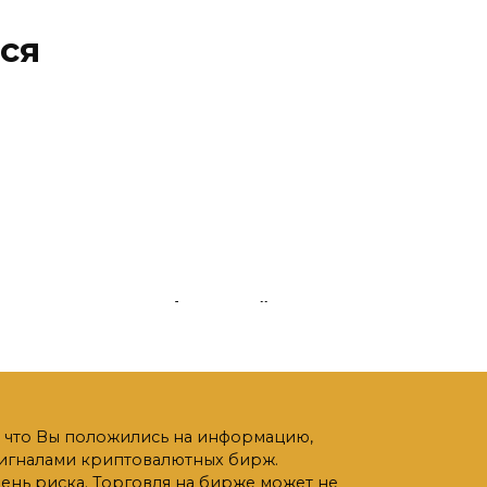
ся
рямо
Курс Ardor онлайн
прямо сейчас
Другие криптовалюты
х
Котировки ARDOR на биржах
(USD-ARDR)
о, что Вы положились на информацию,
0
57
 сигналами криптовалютных бирж.
нь риска. Торговля на бирже может не