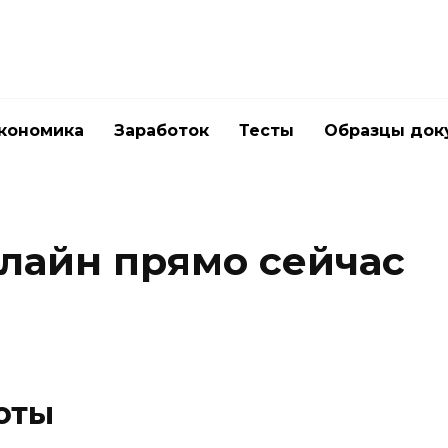
кономика
Заработок
Тесты
Образцы док
лайн прямо сейчас
юты