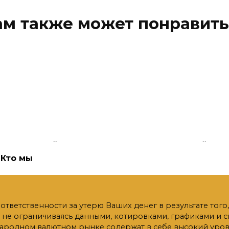
ам также может понравить
с NEO онлайн прямо
Курс JUST онлайн п
час
сейчас
Кто мы
ие криптовалюты
Другие криптовалюты
ровки NEO на биржах
Котировки JUST на биржа
-NEO)
(USD-JST)
й ответственности за утерю Ваших денег в результате тог
88
0
83
о не ограничиваясь данными, котировками, графиками и
ародном валютном рынке содержат в себе высокий урове